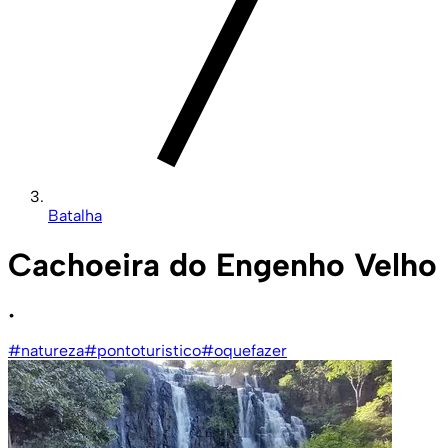
Batalha
Cachoeira do Engenho Velho
•
#natureza
#pontoturistico
#oquefazer