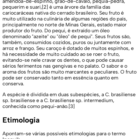
amêndoa-de-espinho, grão-de-cavalo, pequiá-pedra,
pequerim e suari,[2] é uma árvore da família das
cariocaráceas nativa do cerrado brasileiro. Seu fruto é
muito utilizado na culinária de algumas regiões do país,
principalmente no norte de Minas Gerais, estado maior
produtor do fruto. Do pequi, é extraído um óleo
denominado "azeite" ou "óleo" de pequi". Seus frutos são,
também, consumidos cozidos, puros ou juntamente com
arroz e frango. Seu caroço é dotado de muitos espinhos, e
há necessidade de muito cuidado ao se roer o fruto,
evitando-se nele cravar os dentes, o que pode causar
sérios ferimentos nas gengivas e no palato. O sabor e o
aroma dos frutos são muito marcantes e peculiares. O fruto
pode ser conservado tanto em essência quanto em
conserva.
A espécie é dividida em duas subespécies, a C. brasiliense
sp. brasiliense e a C. brasiliense sp. intermedium,
conhecida como pequi-anão.[3]
Etimologia
Apontam-se várias possíveis etimologias para o termo