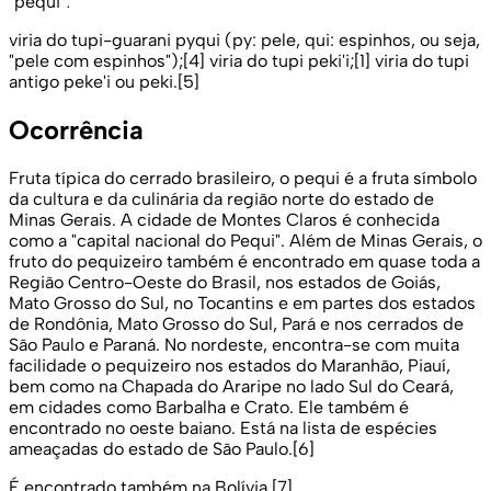
"pequi"ː
viria do tupi-guarani pyqui (py: pele, qui: espinhos, ou seja,
"pele com espinhos");[4] viria do tupi peki'i;[1] viria do tupi
antigo peke'i ou peki.[5]
Ocorrência
Fruta típica do cerrado brasileiro, o pequi é a fruta símbolo
da cultura e da culinária da região norte do estado de
Minas Gerais. A cidade de Montes Claros é conhecida
como a "capital nacional do Pequi". Além de Minas Gerais, o
fruto do pequizeiro também é encontrado em quase toda a
Região Centro-Oeste do Brasil, nos estados de Goiás,
Mato Grosso do Sul, no Tocantins e em partes dos estados
de Rondônia, Mato Grosso do Sul, Pará e nos cerrados de
São Paulo e Paraná. No nordeste, encontra-se com muita
facilidade o pequizeiro nos estados do Maranhão, Piauí,
bem como na Chapada do Araripe no lado Sul do Ceará,
em cidades como Barbalha e Crato. Ele também é
encontrado no oeste baiano. Está na lista de espécies
ameaçadas do estado de São Paulo.[6]
É encontrado também na Bolívia.[7]