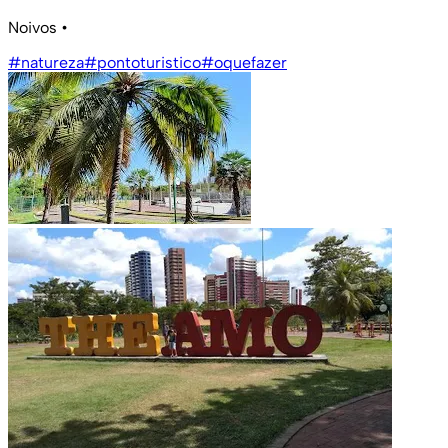
Noivos
•
#natureza
#pontoturistico
#oquefazer