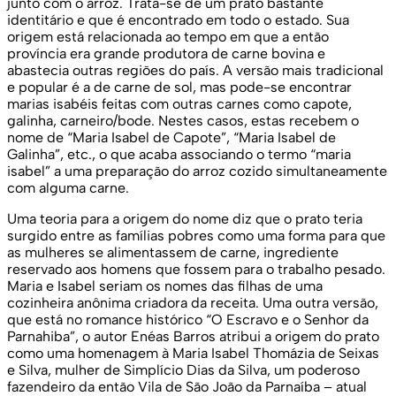
junto com o arroz. Trata-se de um prato bastante
identitário e que é encontrado em todo o estado. Sua
origem está relacionada ao tempo em que a então
província era grande produtora de carne bovina e
abastecia outras regiões do país. A versão mais tradicional
e popular é a de carne de sol, mas pode-se encontrar
marias isabéis feitas com outras carnes como capote,
galinha, carneiro/bode. Nestes casos, estas recebem o
nome de “Maria Isabel de Capote”, “Maria Isabel de
Galinha”, etc., o que acaba associando o termo “maria
isabel” a uma preparação do arroz cozido simultaneamente
com alguma carne.
Uma teoria para a origem do nome diz que o prato teria
surgido entre as famílias pobres como uma forma para que
as mulheres se alimentassem de carne, ingrediente
reservado aos homens que fossem para o trabalho pesado.
Maria e Isabel seriam os nomes das filhas de uma
cozinheira anônima criadora da receita. Uma outra versão,
que está no romance histórico “O Escravo e o Senhor da
Parnahiba”, o autor Enéas Barros atribui a origem do prato
como uma homenagem à Maria Isabel Thomázia de Seixas
e Silva, mulher de Simplício Dias da Silva, um poderoso
fazendeiro da então Vila de São João da Parnaíba – atual