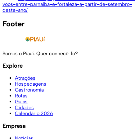
voos-entre-parnaiba-e-fortaleza-a-partir-de-setembro-
deste-ano/
Footer
Somos o Piauí. Quer conhecê-lo?
Explore
Atrações
Hospedagens
Gastronomia
Rotas
Guias
Cidades
Calendário 2026
Empresa
Notícias