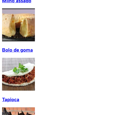
Milho assado
Bolo de goma
Tapioca