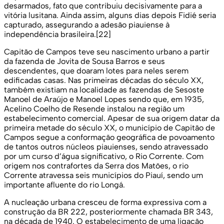
desarmados, fato que contribuiu decisivamente para a
vitória lusitana. Ainda assim, alguns dias depois Fidié seria
capturado, assegurando a adesão piauiense à
independência brasileira.[22]
Capitão de Campos teve seu nascimento urbano a partir
da fazenda de Jovita de Sousa Barros e seus
descendentes, que doaram lotes para neles serem
edificadas casas. Nas primeiras décadas do século XX,
também existiam na localidade as fazendas de Sesoste
Manoel de Araújo e Manoel Lopes sendo que, em 1935,
Acelino Coelho de Resende instalou na região um
estabelecimento comercial. Apesar de sua origem datar da
primeira metade do século XX, o município de Capitão de
Campos segue a conformação geográfica de povoamento
de tantos outros núcleos piauienses, sendo atravessado
por um curso d’água significativo, o Rio Corrente. Com
origem nos contrafortes da Serra dos Matões, o rio
Corrente atravessa seis municípios do Piauí, sendo um
importante afluente do rio Longá.
A nucleação urbana cresceu de forma expressiva com a
construção da BR 222, posteriormente chamada BR 343,
na década de 1940. O estabelecimento de uma ligação