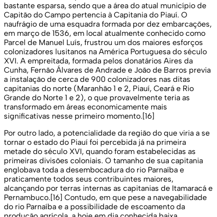
bastante esparsa, sendo que a área do atual município de
Capitão do Campo pertencia à Capitania do Piauí. O
naufrágio de uma esquadra formada por dez embarcações,
em março de 1536, em local atualmente conhecido como
Parcel de Manuel Luís, frustrou um dos maiores esforços
colonizadores lusitanos na América Portuguesa do século
XVI. A empreitada, formada pelos donatários Aires da
Cunha, Fernão Álvares de Andrade e João de Barros previa
a instalação de cerca de 900 colonizadores nas ditas
capitanias do norte (Maranhão 1 e 2, Piauí, Ceará e Rio
Grande do Norte 1 e 2), o que provavelmente teria as
transformado em áreas economicamente mais
significativas nesse primeiro momento.[16]
Por outro lado, a potencialidade da região do que viria a se
tornar o estado do Piauí foi percebida já na primeira
metade do século XVI, quando foram estabelecidas as
primeiras divisões coloniais. O tamanho de sua capitania
englobava toda a desembocadura do rio Parnaíba e
praticamente todos seus contribuintes maiores,
alcançando por terras internas as capitanias de Itamaracá e
Pernambuco.[16] Contudo, em que pese a navegabilidade
do rio Parnaíba e a possibilidade de escoamento da
produção agrícola, a hoje em dia conhecida baixa