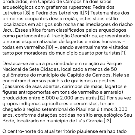
produzidos, em Capitão de Campos há dois sítios
arqueológicos com grafismos rupestres: Pedra dos
Letreiros I[8] e Pedra dos Letreiros II.[9] Testemunhos dos
primeiros ocupantes dessa região, estes sítios estão
localizados em abrigos sob rocha nas imediações do riacho
Jacu. Esses sítios foram classificados pelos arqueólogos
como pertencentes à Tradição Geométrica, apresentando
pinturas esquematizadas de lagartos e mãos humanas –
todas em vermelho.[10] –, sendo eventualmente visitados
tanto por moradores do município quanto por turistas[11]
Destaca-se ainda a proximidade em relação ao Parque
Nacional de Sete Cidades, localizado a menos de 50
quilômetros do município de Capitão de Campos. Nele se
encontram diversos painéis de grafismos rupestres
(pássaros de asas abertas, carimbos de mãos, lagartos e
figuras antropomorfas em tons de vermelho e amarelo)
produzidos entre 6.000 e 2.000 anos atrás.[12] Por sua vez,
grupos indígenas agricultores e ceramistas, teriam
chegado à região setentrional do Piauí nos últimos 3.000
anos, conforme datações obtidas no sítio arqueológico Seu
Bode, localizado no município de Luís Correia.[13]
O centro-norte do atual território piauiense era habitado