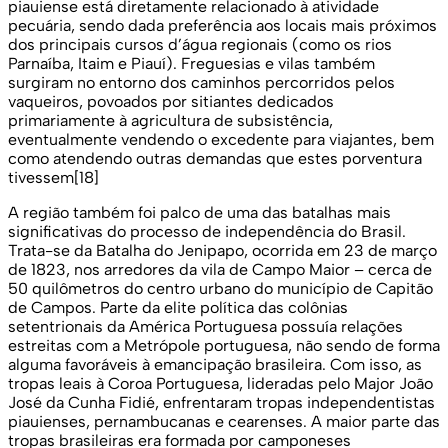
piauiense está diretamente relacionado à atividade
pecuária, sendo dada preferência aos locais mais próximos
dos principais cursos d’água regionais (como os rios
Parnaíba, Itaim e Piauí). Freguesias e vilas também
surgiram no entorno dos caminhos percorridos pelos
vaqueiros, povoados por sitiantes dedicados
primariamente à agricultura de subsistência,
eventualmente vendendo o excedente para viajantes, bem
como atendendo outras demandas que estes porventura
tivessem[18]
A região também foi palco de uma das batalhas mais
significativas do processo de independência do Brasil.
Trata-se da Batalha do Jenipapo, ocorrida em 23 de março
de 1823, nos arredores da vila de Campo Maior – cerca de
50 quilômetros do centro urbano do município de Capitão
de Campos. Parte da elite política das colônias
setentrionais da América Portuguesa possuía relações
estreitas com a Metrópole portuguesa, não sendo de forma
alguma favoráveis à emancipação brasileira. Com isso, as
tropas leais à Coroa Portuguesa, lideradas pelo Major João
José da Cunha Fidié, enfrentaram tropas independentistas
piauienses, pernambucanas e cearenses. A maior parte das
tropas brasileiras era formada por camponeses