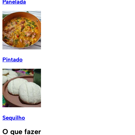
Panelada
Pintado
Sequilho
O que fazer