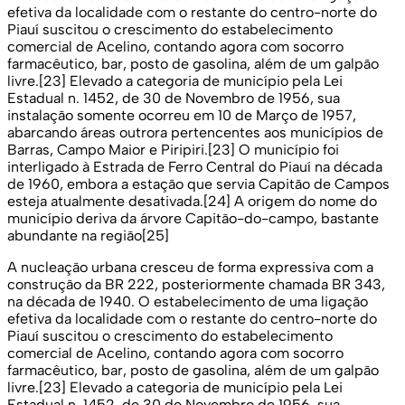
efetiva da localidade com o restante do centro-norte do
Piauí suscitou o crescimento do estabelecimento
comercial de Acelino, contando agora com socorro
farmacêutico, bar, posto de gasolina, além de um galpão
livre.[23] Elevado a categoria de município pela Lei
Estadual n. 1452, de 30 de Novembro de 1956, sua
instalação somente ocorreu em 10 de Março de 1957,
abarcando áreas outrora pertencentes aos municípios de
Barras, Campo Maior e Piripiri.[23] O município foi
interligado à Estrada de Ferro Central do Piauí na década
de 1960, embora a estação que servia Capitão de Campos
esteja atualmente desativada.[24] A origem do nome do
município deriva da árvore Capitão-do-campo, bastante
abundante na região[25]
A nucleação urbana cresceu de forma expressiva com a
construção da BR 222, posteriormente chamada BR 343,
na década de 1940. O estabelecimento de uma ligação
efetiva da localidade com o restante do centro-norte do
Piauí suscitou o crescimento do estabelecimento
comercial de Acelino, contando agora com socorro
farmacêutico, bar, posto de gasolina, além de um galpão
livre.[23] Elevado a categoria de município pela Lei
Estadual n. 1452, de 30 de Novembro de 1956, sua