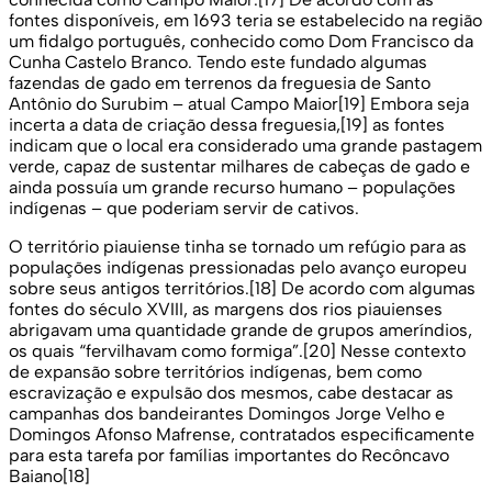
fontes disponíveis, em 1693 teria se estabelecido na região
um fidalgo português, conhecido como Dom Francisco da
Cunha Castelo Branco. Tendo este fundado algumas
fazendas de gado em terrenos da freguesia de Santo
Antônio do Surubim – atual Campo Maior[19] Embora seja
incerta a data de criação dessa freguesia,[19] as fontes
indicam que o local era considerado uma grande pastagem
verde, capaz de sustentar milhares de cabeças de gado e
ainda possuía um grande recurso humano – populações
indígenas – que poderiam servir de cativos.
O território piauiense tinha se tornado um refúgio para as
populações indígenas pressionadas pelo avanço europeu
sobre seus antigos territórios.[18] De acordo com algumas
fontes do século XVIII, as margens dos rios piauienses
abrigavam uma quantidade grande de grupos ameríndios,
os quais “fervilhavam como formiga”.[20] Nesse contexto
de expansão sobre territórios indígenas, bem como
escravização e expulsão dos mesmos, cabe destacar as
campanhas dos bandeirantes Domingos Jorge Velho e
Domingos Afonso Mafrense, contratados especificamente
para esta tarefa por famílias importantes do Recôncavo
Baiano[18]