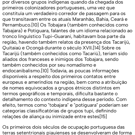
por diversos grupos indígenas quando da chegada dos
primeiros colonizadores portugueses, uma vez que
constituía um verdadeiro corredor de passagem para os
que transitavam entre os atuais Maranhão, Bahia, Ceará e
Pernambuco.[10] Os Tobajara (também conhecidos como
Tabajara) e Potiguara, falantes de um idioma relacionado ao
tronco linguístico Tupi-Guarani, habitavam boa parte da
região, havendo também relatos da presença dos Tacarijú,
Quitaiaú e Ocongá durante o século XVII.[14] Sobre os
Tacarijú (também conhecidos como Tacariú), teriam sido
aliados dos franceses e inimigos dos Tobajara, sendo
também conhecidos por seu nomadismo e
endocanibalismo.[10] Todavia, as poucas informações
disponíveis a respeito dos primeiros contatos entre
europeus e ameríndios na região, bem como a atribuição
de nomes equivocados a grupos étnicos distintos em
termos geográficos e temporais, dificulta bastante o
detalhamento do contexto indígena desse período. Com
efeito, termos como "tobajara" e "potiguara" poderiam ser
categorias classificatórias de grupos tupi, definindo
relações de aliança ou inimizade entre estes[15]
Os primeiros dois séculos de ocupação portuguesa das
terras setentrionais piauienses se desenvolveram de forma