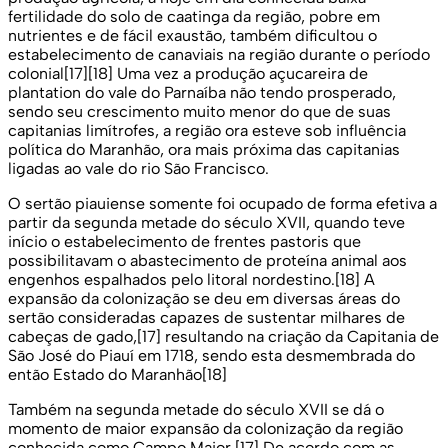
fertilidade do solo de caatinga da região, pobre em
nutrientes e de fácil exaustão, também dificultou o
estabelecimento de canaviais na região durante o período
colonial[17][18] Uma vez a produção açucareira de
plantation do vale do Parnaíba não tendo prosperado,
sendo seu crescimento muito menor do que de suas
capitanias limítrofes, a região ora esteve sob influência
política do Maranhão, ora mais próxima das capitanias
ligadas ao vale do rio São Francisco.
O sertão piauiense somente foi ocupado de forma efetiva a
partir da segunda metade do século XVII, quando teve
início o estabelecimento de frentes pastoris que
possibilitavam o abastecimento de proteína animal aos
engenhos espalhados pelo litoral nordestino.[18] A
expansão da colonização se deu em diversas áreas do
sertão consideradas capazes de sustentar milhares de
cabeças de gado,[17] resultando na criação da Capitania de
São José do Piauí em 1718, sendo esta desmembrada do
então Estado do Maranhão[18]
Também na segunda metade do século XVII se dá o
momento de maior expansão da colonização da região
conhecida como Campo Maior.[17] De acordo com as