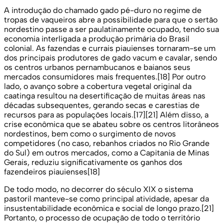
A introdução do chamado gado pé-duro no regime de
tropas de vaqueiros abre a possibilidade para que o sertão
nordestino passe a ser paulatinamente ocupado, tendo sua
economia interligada a produção primária do Brasil
colonial. As fazendas e currais piauienses tornaram-se um
dos principais produtores de gado vacum e cavalar, sendo
os centros urbanos pernambucanos e baianos seus
mercados consumidores mais frequentes.[18] Por outro
lado, o avanço sobre a cobertura vegetal original da
caatinga resultou na desertificação de muitas áreas nas
décadas subsequentes, gerando secas e carestias de
recursos para as populações locais.[17][21] Além disso, a
crise econômica que se abateu sobre os centros litorâneos
nordestinos, bem como o surgimento de novos
competidores (no caso, rebanhos criados no Rio Grande
do Sul) em outros mercados, como a Capitania de Minas
Gerais, reduziu significativamente os ganhos dos
fazendeiros piauienses[18]
De todo modo, no decorrer do século XIX o sistema
pastoril manteve-se como principal atividade, apesar da
insustentabilidade econômica e social de longo prazo.[21]
Portanto, o processo de ocupação de todo o território